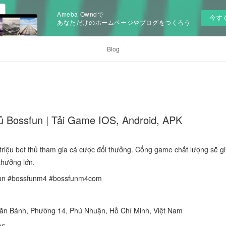
Ameba Owndで
今す
あなただけのホームページやブログをつくろう
Blog
ủ Bossfun | Tải Game IOS, Android, APK
triệu bet thủ tham gia cá cược đổi thưởng. Cổng game chất lượng sẽ g
thưởng lớn.
un #bossfunm4 #bossfunm4com
Văn Bánh, Phường 14, Phú Nhuận, Hồ Chí Minh, Việt Nam