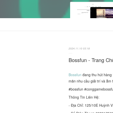
2024.11.10 03:18
Bossfun - Trang Ch
Bossfun
đang thu hút hàng 
mãn nhu cầu giải trí và ẵm 
#bossfun #conggamebossf
Thông Tin Liên Hệ:
- Địa Chỉ: 125/10E Huỳnh 