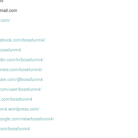
35
mail.com
.com/
acebook.com/bossfunm4/
m/bossfunm4
edin.com/in/bossfunm4/
terest.com/bossfunm4/
utube.com/@bossfunm4
t.com/user/bossfunm4/
lr.com/bossfunm4
unm4.wordpress.com/
.google.com/view/bossfunm4/
r.com/bossfunm4